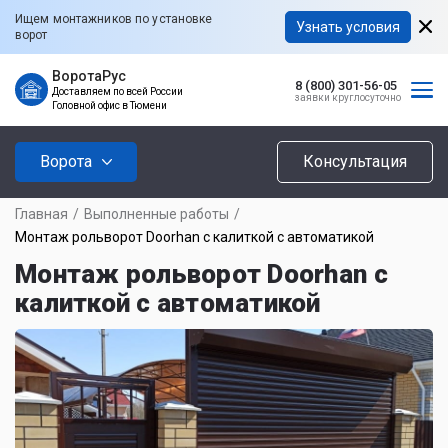
Ищем монтажников по установке
Узнать условия
ворот
ВоротаРус
8 (800) 301-56-05
Доставляем по всей России
заявки круглосуточно
Головной офис в Тюмени
Ворота
Консультация
Главная
/
Выполненные работы
/
Монтаж рольворот Doorhan с калиткой с автоматикой
Монтаж рольворот Doorhan с
калиткой с автоматикой