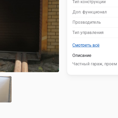
Тип конструкции
Doorhan
Доп. функционал
Alutech
а штор
пожарных
Hormann
Прозводитель
Тип управления
а шлагбаумов
По материалу
Смотреть всё
а автоматики
Дополнительный
Описание
функционал
Частный гараж, проем 
панорамные
с калиткой
с окнами
По типу
использования