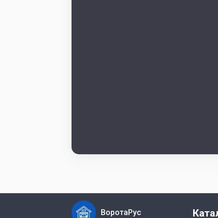
Ката
ВоротаРус