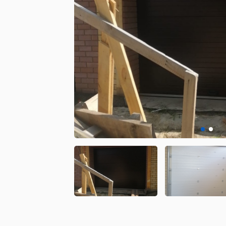
Установк
противо
Установк
Установк