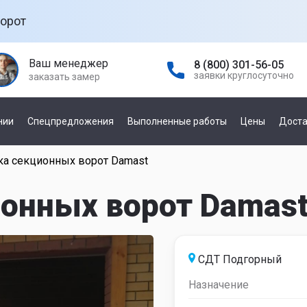
орот
Ваш менеджер
8 (800) 301-56-05
заявки круглосуточно
заказать замер
нии
Спецпредложения
Выполненные работы
Цены
Доста
ка секционных ворот Damast
а гаражных
По управлению
е
онных ворот Damas
механическое
автоматическое
а
ней
СДТ Подгорный
По производителю
Назначение
а откатных
Damast