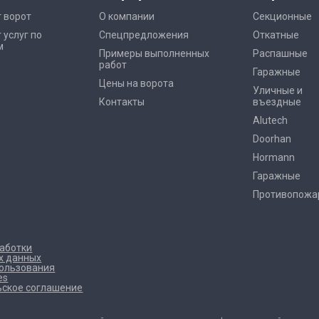
 ворот
О компании
Секционные
 услуг по
Спецпредложения
Откатные
м
Примеры выполненных
Распашные
работ
Гаражные
Цены на ворота
Уличные и
Контакты
въездные
Alutech
Doorhan
Hormann
Гаражные
Противопожа
работки
х данных
пользования
es
ьское соглашение