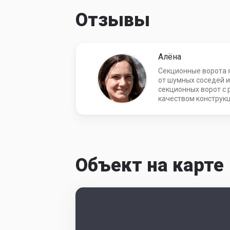
Отзывы
Алёна
Секционные ворота я
от шумных соседей и
секционных ворот с 
качеством конструкц
Объект на карте