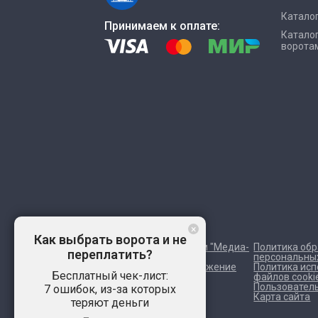
Каталог
Принимаем к оплате:
Каталог
ворота
×
Как выбрать ворота и не
Управление сайтом "Медиа-
Политика об
переплатить?
Решения
персональны
Создание и продвижение
Политика ис
Бесплатный чек-лист:
"Приоритет"
файлов cooki
Пользовател
7 ошибок, из-за которых
Карта сайта
теряют деньги