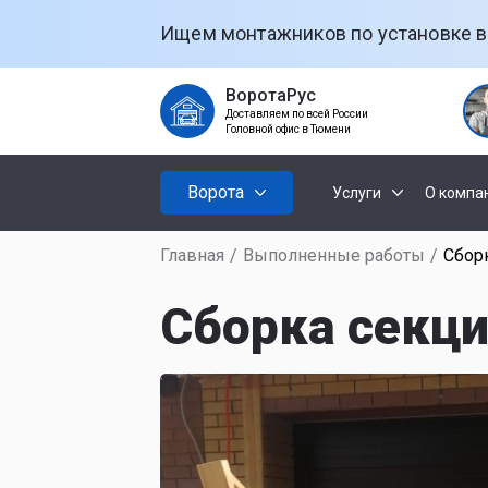
Ищем монтажников по установке в
ВоротаРус
Доставляем по всей России
Головной офис в Тюмени
Ворота
Услуги
О компа
Главная
/
Выполненные работы
/
Сбор
Установк
Секционны
ворот
Сборка секци
Откатные
Установк
рольстав
Распашные
Установк
ворот